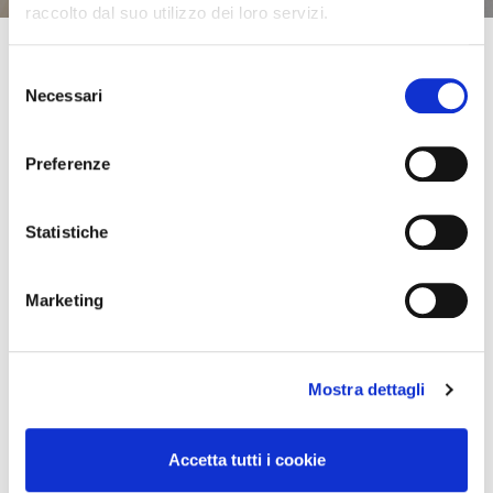
raccolto dal suo utilizzo dei loro servizi.
Selezione
Necessari
del
consenso
Preferenze
Statistiche
Marketing
Mostra dettagli
Stalking in condominio: ammissibili le
Accetta tutti i cookie
riprese nelle aree comuni