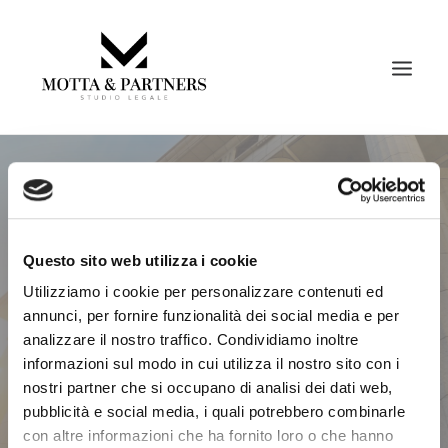
HOME
ABOUT
BLOG
SERVIZI
Questo sito web utilizza i cookie
S
t
u
d
i
o
L
e
g
a
l
e
M
o
t
t
a
&
CONVENZIONI LEGALI
Utilizziamo i cookie per personalizzare contenuti ed
BLOG
P
a
r
t
n
e
r
s
annunci, per fornire funzionalità dei social media e per
analizzare il nostro traffico. Condividiamo inoltre
CONTATTI
informazioni sul modo in cui utilizza il nostro sito con i
INFO@STUDIOLEGALEMOTTAEPARTNERS.IT
nostri partner che si occupano di analisi dei dati web,
pubblicità e social media, i quali potrebbero combinarle
con altre informazioni che ha fornito loro o che hanno